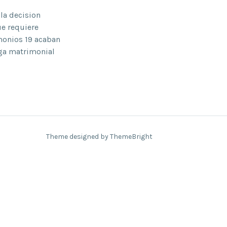
la decision
ue requiere
monios 19 acaban
iga matrimonial
Theme designed by ThemeBright